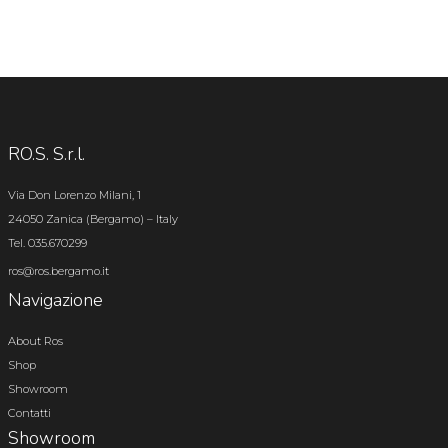
RO.S. S.r.l.
Via Don Lorenzo Milani, 1
24050 Zanica (Bergamo) – Italy
Tel. 035.670299
ros@ros.bergamo.it
Navigazione
About Ros
Shop
Showroom
Contatti
Showroom