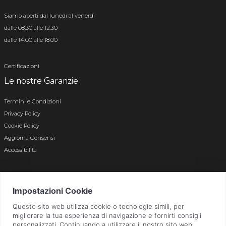
Siamo aperti dal lunedì al venerdì
dalle 08.30 alle 12.30
dalle 14.00 alle 18.00
Certificazioni
Le nostre Garanzie
Termini e Condizioni
Privacy Policy
Cookie Policy
Aggiorna Consensi
Accessibilità
© 2026 Tutti i diritti riservati · P.iva e c.f. 01496180165 · Iscr. registro imprese di
Bergamo n. 01496180165 · Capitale Sociale i.v. € 800.000,00