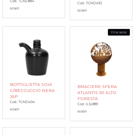
Cod.: TGND884
Cod.: TGND492
scopri
scopri
Fine serie
BOTTIGLIETTA SOIA
BRACIERE SFERA
C/BECCUCCIO NERA
ATLANTIS 50 ALTO
JAP
FORESTA
Cod.: TGND494
Cod.: ILSL889
scopri
scopri