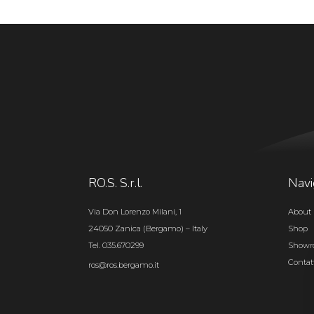
RO.S. S.r.l.
Navi
Via Don Lorenzo Milani, 1
About 
24050 Zanica (Bergamo) – Italy
Shop
Tel. 035.670299
Show
Contat
ros@ros.bergamo.it