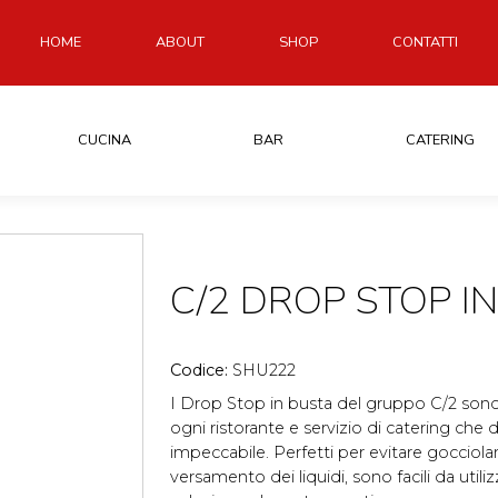
HOME
ABOUT
SHOP
CONTATTI
CUCINA
BAR
CATERING
C/2 DROP STOP I
Codice:
SHU222
I Drop Stop in busta del gruppo C/2 sono 
ogni ristorante e servizio di catering che 
impeccabile. Perfetti per evitare gocciol
versamento dei liquidi, sono facili da util