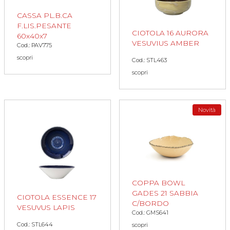
CASSA PL.B.CA
F.LIS.PESANTE
CIOTOLA 16 AURORA
60x40x7
VESUVIUS AMBER
Cod.: PAV775
scopri
Cod.: STL463
scopri
Novità
COPPA BOWL
GADES 21 SABBIA
CIOTOLA ESSENCE 17
C/BORDO
VESUVUS LAPIS
Cod.: GMS641
Cod.: STL644
scopri