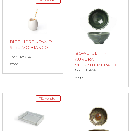
Più venduti
BICCHIERE UOVA DI
STRUZZO BIANCO
BOWL TULIP 14
Cod.: GMS664
AURORA
scopri
VESUV.B.EMERALD
Cod.: STL434
scopri
Più venduti