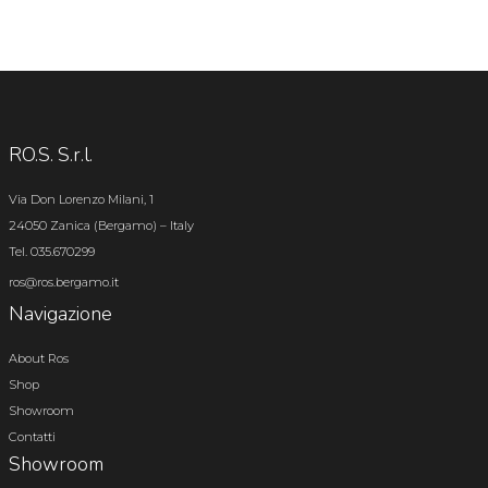
RO.S. S.r.l.
Via Don Lorenzo Milani, 1
24050 Zanica (Bergamo) – Italy
Tel. 035.670299
ros@ros.bergamo.it
Navigazione
About Ros
Shop
Showroom
Contatti
Showroom