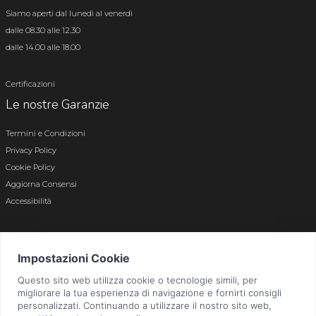
Siamo aperti dal lunedì al venerdì
dalle 08.30 alle 12.30
dalle 14.00 alle 18.00
Certificazioni
Le nostre Garanzie
Termini e Condizioni
Privacy Policy
Cookie Policy
Aggiorna Consensi
Accessibilità
© 2026 Tutti i diritti riservati · P.iva e c.f. 01496180165 · Iscr. registro imprese di
Bergamo n. 01496180165 · Capitale Sociale i.v. € 800.000,00