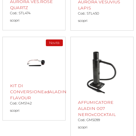
AURORA VES.ROSE
AURORA VESUVIUS
QUARTZ
LAPIS
Cod.: STL474
Cod.: STL450
scopri
scopri
Novità
KIT DI
CONVERSIONEadALADIN
FLAVOUR
AFFUMICATORE
Cod.: GMS142
ALADIN 007
scopri
NEROxCOCKTAIL
Cod.: GMS099
scopri