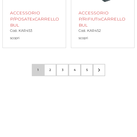
ACCESSORIO
ACCESSORIO
P/POSATExCARRELLO
P/RIFIUTIxCARRELLO
BUL
BUL
Cod.: KAR453
Cod.: KAR452
scopri
scopri
1
2
3
4
5