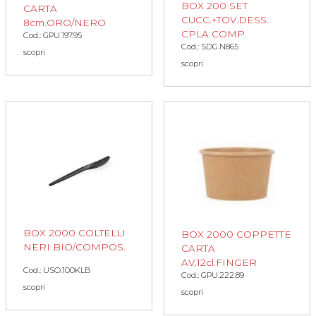
BOX 200 SET
CARTA
CUCC.+TOV.DESS.
8cm.ORO/NERO
CPLA COMP.
Cod.: GPU.197.95
Cod.: SDG.N865
scopri
scopri
BOX 2000 COLTELLI
BOX 2000 COPPETTE
NERI BIO/COMPOS.
CARTA
AV.12cl.FINGER
Cod.: USO.100KLB
Cod.: GPU.222.89
scopri
scopri