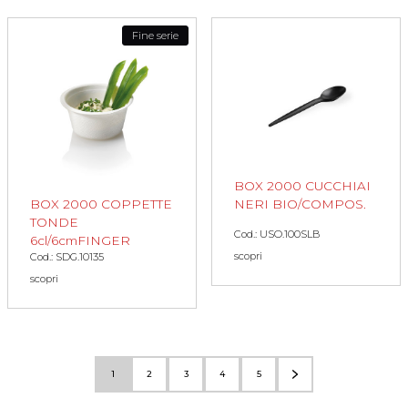
Fine serie
BOX 2000 CUCCHIAI
BOX 2000 COPPETTE
NERI BIO/COMPOS.
TONDE
Cod.: USO.100SLB
6cl/6cmFINGER
scopri
Cod.: SDG.10135
scopri
1
2
3
4
5