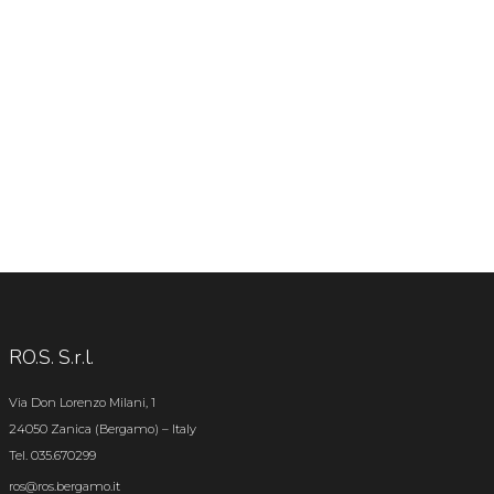
RO.S. S.r.l.
Via Don Lorenzo Milani, 1
24050 Zanica (Bergamo) – Italy
Tel. 035.670299
ros@ros.bergamo.it