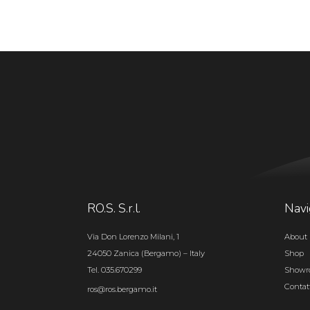
RO.S. S.r.l.
Navi
Via Don Lorenzo Milani, 1
About 
24050 Zanica (Bergamo) – Italy
Shop
Tel. 035.670299
Show
Contat
ros@ros.bergamo.it