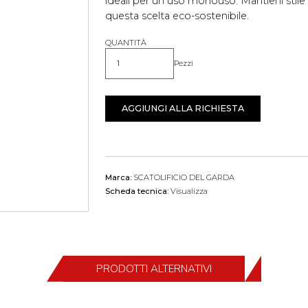
ideali per un uso monouso. Mantieni stile e
questa scelta eco-sostenibile.
QUANTITÀ
Pezzi
Quantità
AGGIUNGI ALLA RICHIESTA
Marca:
SCATOLIFICIO DEL GARDA
Scheda tecnica:
Visualizza
PRODOTTI ALTERNATIVI