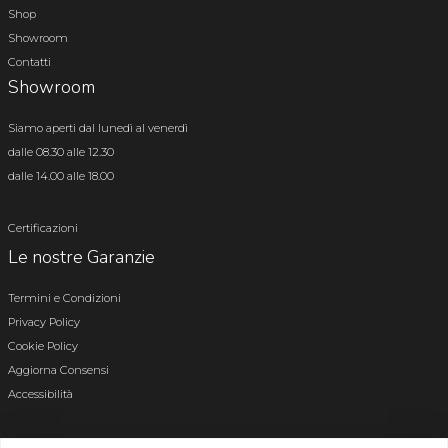
Shop
Showroom
Contatti
Showroom
Siamo aperti dal lunedì al venerdì
dalle 08.30 alle 12.30
dalle 14.00 alle 18.00
Certificazioni
Le nostre Garanzie
Termini e Condizioni
Privacy Policy
Cookie Policy
Aggiorna Consensi
Accessibilità