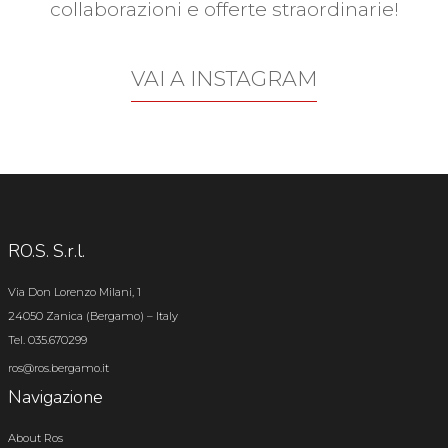
collaborazioni e offerte straordinarie!
VAI A INSTAGRAM
RO.S. S.r.l.
Via Don Lorenzo Milani, 1
24050 Zanica (Bergamo) – Italy
Tel. 035.670299
ros@ros.bergamo.it
Navigazione
About Ros