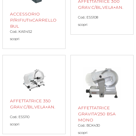
AFFETTATRICE 300
GRAV.C/BL.VELA+AN.
ACCESSORIO
Cod.: ESS108
P/RIFIUTIxCARRELLO
scopri
BUL
Cod.: KAR452
scopri
AFFETTATRICE 350
GRAV.C/BL.VELA+AN.
AFFETTATRICE
GRAVITA'250 BSA
Cod.: ESS110
MONO
scopri
Cod.: BCK430
scopri