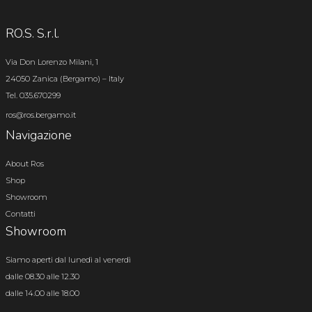
RO.S. S.r.l.
Via Don Lorenzo Milani, 1
24050 Zanica (Bergamo) – Italy
Tel. 035.670299
ros@ros.bergamo.it
Navigazione
About Ros
Shop
Showroom
Contatti
Showroom
Siamo aperti dal lunedì al venerdì
dalle 08.30 alle 12.30
dalle 14.00 alle 18.00