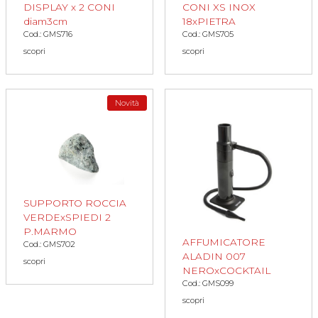
DISPLAY x 2 CONI
CONI XS INOX
diam3cm
18xPIETRA
Cod.: GMS716
Cod.: GMS705
scopri
scopri
Novità
SUPPORTO ROCCIA
VERDExSPIEDI 2
P.MARMO
AFFUMICATORE
Cod.: GMS702
ALADIN 007
scopri
NEROxCOCKTAIL
Cod.: GMS099
scopri