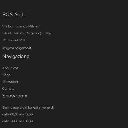
RO.S. S.r.l.
Via Don Lorenzo Milani, 1
24050 Zanica (Bergamo) – Italy
Tel. 035.670299
ros@ros.bergamo.it
Navigazione
About Ros
Shop
Showroom
Contatti
Showroom
Siamo aperti dal lunedì al venerdì
dalle 08.30 alle 12.30
dalle 14.00 alle 18.00