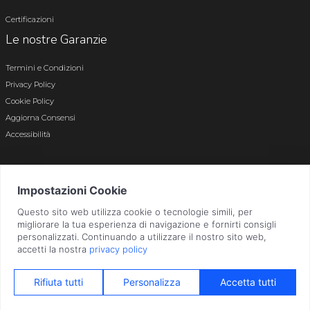
Certificazioni
Le nostre Garanzie
Termini e Condizioni
Privacy Policy
Cookie Policy
Aggiorna Consensi
Accessibilità
© 2026 Tutti i diritti riservati · P.iva e c.f. 01496180165 · Iscr. registro imprese di
Bergamo n. 01496180165 · Capitale Sociale i.v. € 800.000,00