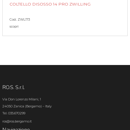
COLTELLO DISOSSO 14 PRO ZWILLING
Cod.: ZWL173
scopri
RO.S. S.r.l.
Via Don Lorenzo Milani, 1
24050 Zanica (Bergamo) – Italy
Tel. 035.670299
ros@ros.bergamo.it
Navigazione