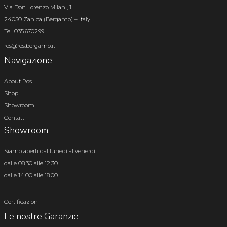
Via Don Lorenzo Milani, 1
24050 Zanica (Bergamo) – Italy
Tel. 035.670299
ros@ros.bergamo.it
Navigazione
About Ros
Shop
Showroom
Contatti
Showroom
Siamo aperti dal lunedì al venerdì
dalle 08.30 alle 12.30
dalle 14.00 alle 18.00
Certificazioni
Le nostre Garanzie