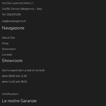
Via Don Lorenzo Milani, 1
24050 Zanica (Bergamo) – Italy
Tel. 035.670299
ros@ros.bergamo.it
Navigazione
About Ros
Shop
Showroom
Contatti
Showroom
Siamo aperti dal lunedì al venerdì
dalle 08.30 alle 12.30
dalle 14.00 alle 18.00
Certificazioni
Le nostre Garanzie