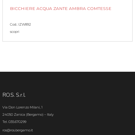
BICCHIERE ACQUA ZANTE AMBRA COMTESSE
Cod.: IZW892
scopri
RO.S. S.r.l.
Via Don Lorenzo Milani, 1
24050 Zanica (Bergamo) – Italy
Tel. 035.670299
ros@ros.bergamo.it