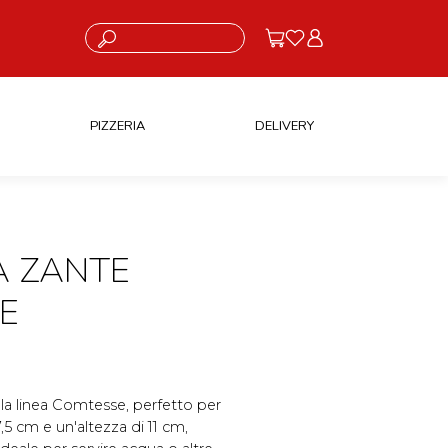
Cosa stai cercando?
PIZZERIA
DELIVERY
A ZANTE
E
la linea Comtesse, perfetto per
,5 cm e un'altezza di 11 cm,