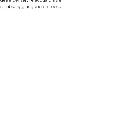
ideale per servire acqua o altre
ore ambra aggiungono un tocco