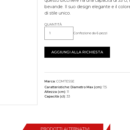
questo bicchiere ha una capacità di 33 cl, 
bevande. Il suo design elegante e il col
di stile unico.
QUANTITÀ
Confezione da 6 pezzi
Quantità
AGGIUNGI ALLA RICHIESTA
Marca:
COMTESSE
Caratteristiche:
Diametro Max (cm):
7,5
Altezza (cm):
11
Capacità (cl):
33
PRODOTTI ALTERNATIVI