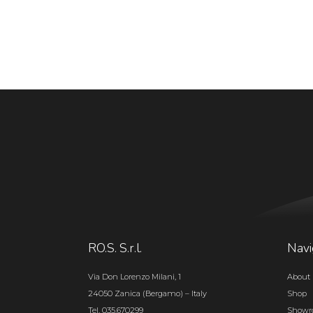
RO.S. S.r.l.
Navi
Via Don Lorenzo Milani, 1
About 
24050 Zanica (Bergamo) – Italy
Shop
Tel. 035.670299
Show