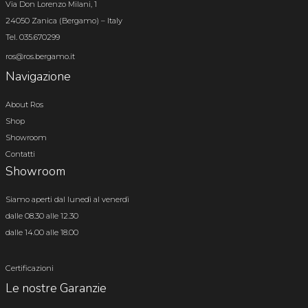
Via Don Lorenzo Milani, 1
24050 Zanica (Bergamo) – Italy
Tel. 035.670299
ros@ros.bergamo.it
Navigazione
About Ros
Shop
Showroom
Contatti
Showroom
Siamo aperti dal lunedì al venerdì
dalle 08.30 alle 12.30
dalle 14.00 alle 18.00
Certificazioni
Le nostre Garanzie