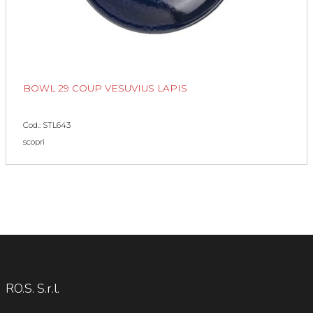
BOWL 29 COUP VESUVIUS LAPIS
Cod.: STL643
scopri
RO.S. S.r.l.