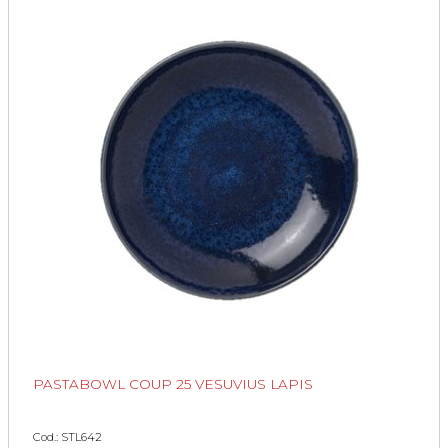
PASTABOWL COUP 25 VESUVIUS LAPIS
Cod.: STL642