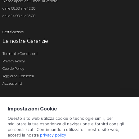
Siamo aperti dal lunedì al venerdì
dalle 08.30 alle 12.30
dalle 14.00 alle 18.00
Certificazioni
Le nostre Garanzie
Termini e Condizioni
Privacy Policy
Cookie Policy
Aggiorna Consensi
Accessibilità
© 2026 Tutti i diritti riservati · P.iva e c.f. 01496180165 · Iscr. registro imprese di
Bergamo n. 01496180165 · Capitale Sociale i.v. € 800.000,00