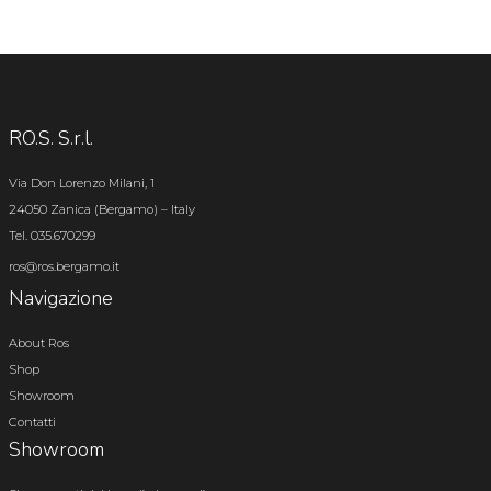
RO.S. S.r.l.
Via Don Lorenzo Milani, 1
24050 Zanica (Bergamo) – Italy
Tel. 035.670299
ros@ros.bergamo.it
Navigazione
About Ros
Shop
Showroom
Contatti
Showroom