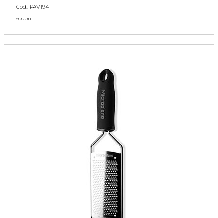
Cod.: PAV194
scopri