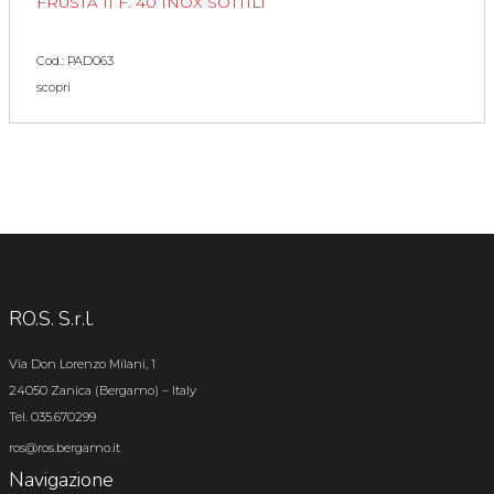
FRUSTA 11 F. 40 INOX SOTTILI
Cod.: PAD063
scopri
RO.S. S.r.l.
Via Don Lorenzo Milani, 1
24050 Zanica (Bergamo) – Italy
Tel. 035.670299
ros@ros.bergamo.it
Navigazione