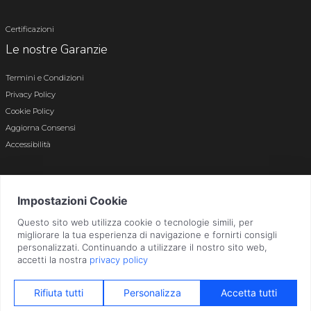
Certificazioni
Le nostre Garanzie
Termini e Condizioni
Privacy Policy
Cookie Policy
Aggiorna Consensi
Accessibilità
© 2026 Tutti i diritti riservati · P.iva e c.f. 01496180165 · Iscr. registro imprese di
Bergamo n. 01496180165 · Capitale Sociale i.v. € 800.000,00