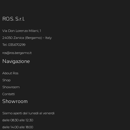
RO.S. S.r.l.
Via Don Lorenzo Milani, 1
24050 Zanica (Bergamo) – Italy
Tel. 035.670299
ros@ros.bergamo.it
Navigazione
About Ros
Shop
Showroom
Contatti
Showroom
Siamo aperti dal lunedì al venerdì
dalle 08.30 alle 12.30
dalle 14.00 alle 18.00