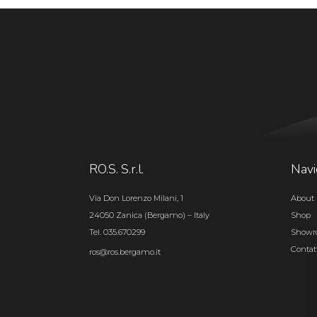
RO.S. S.r.l.
Navi
Via Don Lorenzo Milani, 1
About 
24050 Zanica (Bergamo) – Italy
Shop
Tel. 035.670299
Show
Contat
ros@ros.bergamo.it