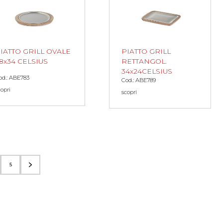
PIATTO GRILL
IATTO GRILL OVALE
RETTANGOL.
8x34 CELSIUS
34x24CELSIUS
od.: ABE783
Cod.: ABE789
copri
scopri
5