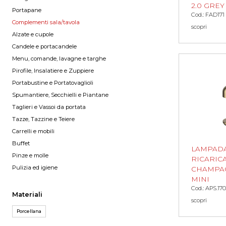
2.0 GREY
Portapane
Cod.: FAD171
Complementi sala/tavola
scopri
Alzate e cupole
Candele e portacandele
Menu, comande, lavagne e targhe
Pirofile, Insalatiere e Zuppiere
Portabustine e Portatovaglioli
Spumantiere, Secchielli e Piantane
Taglieri e Vassoi da portata
Tazze, Tazzine e Teiere
Carrelli e mobili
Buffet
LAMPAD
Pinze e molle
RICARIC
Pulizia ed igiene
CHAMPA
MINI
Cod.: APS.17
Materiali
scopri
Porcellana