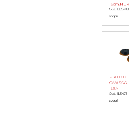
16cm.NE
Cod.: LEOM8
scopri
PIATTO G
C/VASSOI
ILSA
Cod.: ILS475
scopri