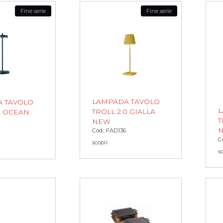
Fine serie
Fine serie
LAMPADA TAVOLO
 TAVOLO
L
TROLL 2.0 GIALLA
 OCEAN
T
NEW
Cod.: FAD136
C
scopri
s