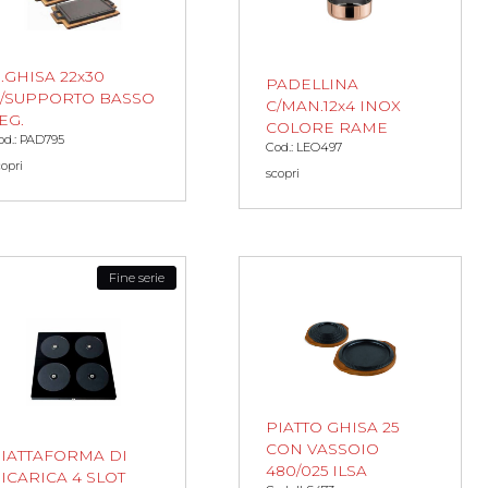
.GHISA 22x30
PADELLINA
/SUPPORTO BASSO
C/MAN.12x4 INOX
EG.
COLORE RAME
od.: PAD795
Cod.: LEO497
copri
scopri
Fine serie
PIATTO GHISA 25
CON VASSOIO
IATTAFORMA DI
480/025 ILSA
ICARICA 4 SLOT