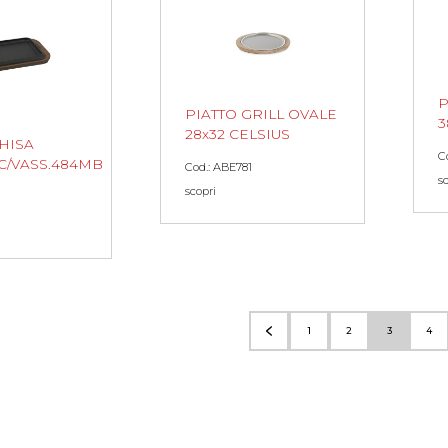
P
PIATTO GRILL OVALE
3
28x32 CELSIUS
HISA
C
C/VASS.484MB
Cod.: ABE781
s
scopri
1
2
3
4