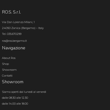
RO.S. S.r.l.
Via Don Lorenzo Milani, 1
24050 Zanica (Bergamo) – Italy
Tel. 035.670299
ros@ros.bergamo.it
Navigazione
About Ros
Shop
Showroom
Contatti
Showroom
Siamo aperti dal lunedì al venerdì
dalle 08.30 alle 12.30
dalle 14.00 alle 18.00