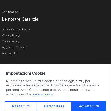
Certificazioni
Le nostre Garanzie
Termini e Condizioni
Privacy Policy
Cookie Policy
Aggiorna Consensi
Accessibilità
© 2026 Tutti i diritti riservati · P.iva e c.f. 01496180165 · Iscr. registro imprese di
Bergamo n. 01496180165 · Capitale Sociale i.v. € 800.000,00