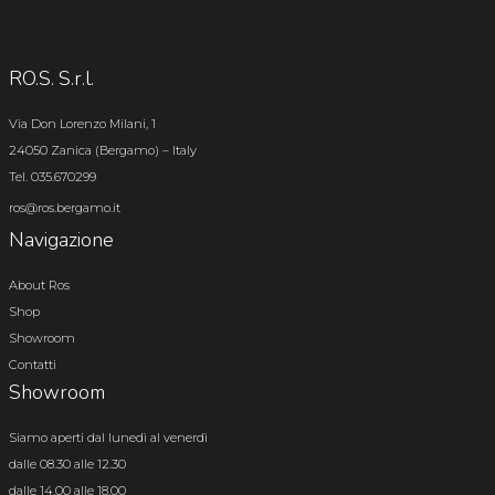
RO.S. S.r.l.
Via Don Lorenzo Milani, 1
24050 Zanica (Bergamo) – Italy
Tel. 035.670299
ros@ros.bergamo.it
Navigazione
About Ros
Shop
Showroom
Contatti
Showroom
Siamo aperti dal lunedì al venerdì
dalle 08.30 alle 12.30
dalle 14.00 alle 18.00