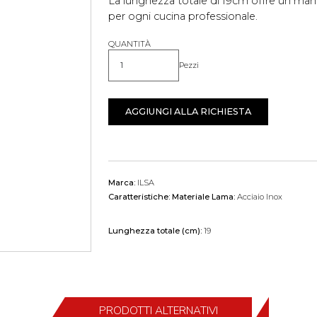
La lunghezza totale di 19cm offre un ma
per ogni cucina professionale.
QUANTITÀ
Pezzi
Quantità
AGGIUNGI ALLA RICHIESTA
Marca:
ILSA
Caratteristiche:
Materiale Lama:
Acciaio Inox
Lunghezza totale (cm):
19
PRODOTTI ALTERNATIVI