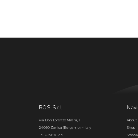
RO.S. S.r.l.
Navi
Via Don Lorenzo Milani, 1
About 
24050 Zanica (Bergamo) – Italy
Shop
Tel. 035.670299
Show