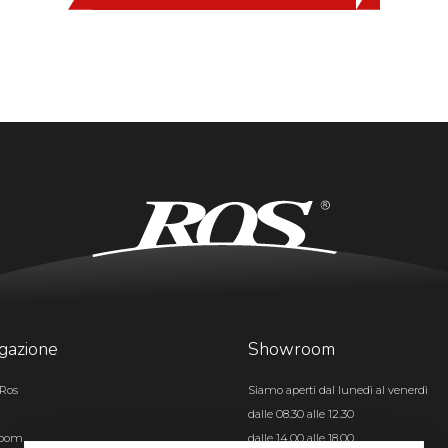
gazione
Showroom
Ros
Siamo aperti dal lunedì al venerdì
dalle 08.30 alle 12.30
room
dalle 14.00 alle 18.00