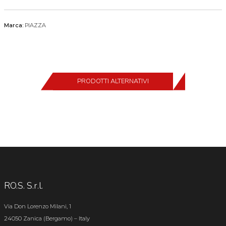
Marca:
PIAZZA
PRODOTTI ALTERNATIVI
RO.S. S.r.l.
Via Don Lorenzo Milani, 1
24050 Zanica (Bergamo) – Italy