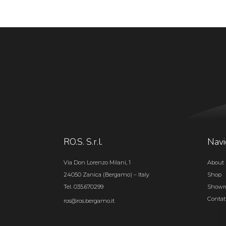
RO.S. S.r.l.
Navi
Via Don Lorenzo Milani, 1
About 
24050 Zanica (Bergamo) – Italy
Shop
Tel. 035.670299
Show
Contat
ros@ros.bergamo.it