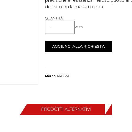
precisione e resistenza nell'uso quotidiano
delicati con la massima cura.
QUANTITÀ
Pezzi
Quantità
AGGIUNGI ALLA RICHIESTA
Marca:
PIAZZA
PRODOTTI ALTERNATIVI