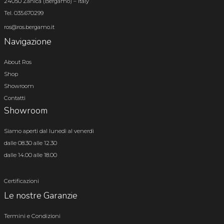
24050 Zanica (Bergamo) – Italy
Tel. 035.670299
ros@ros.bergamo.it
Navigazione
About Ros
Shop
Showroom
Contatti
Showroom
Siamo aperti dal lunedì al venerdì
dalle 08.30 alle 12.30
dalle 14.00 alle 18.00
Certificazioni
Le nostre Garanzie
Termini e Condizioni