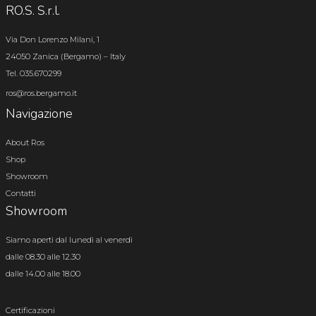
RO.S. S.r.l.
Via Don Lorenzo Milani, 1
24050 Zanica (Bergamo) – Italy
Tel. 035.670299
ros@ros.bergamo.it
Navigazione
About Ros
Shop
Showroom
Contatti
Showroom
Siamo aperti dal lunedì al venerdì
dalle 08.30 alle 12.30
dalle 14.00 alle 18.00
Certificazioni