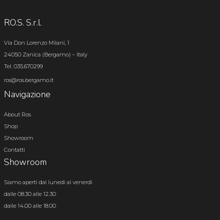
RO.S. S.r.l.
Via Don Lorenzo Milani, 1
24050 Zanica (Bergamo) – Italy
Tel. 035.670299
ros@ros.bergamo.it
Navigazione
About Ros
Shop
Showroom
Contatti
Showroom
Siamo aperti dal lunedì al venerdì
dalle 08.30 alle 12.30
dalle 14.00 alle 18.00