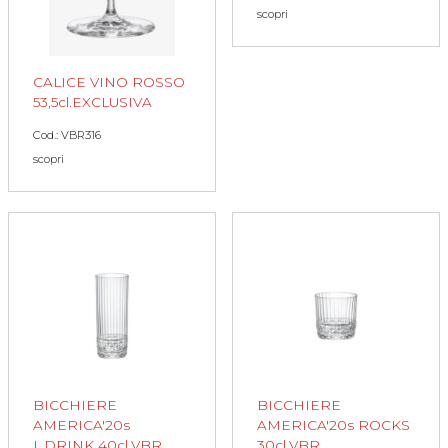
scopri
CALICE VINO ROSSO
53,5cl.EXCLUSIVA
Cod.: VBR316
scopri
BICCHIERE
BICCHIERE
AMERICA'20s
AMERICA'20s ROCKS
L.DRINK 40cl.VBR
30cl.VBR