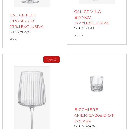
CALICE VINO
CALICE FLUT
BIANCO
PROSECCO
37,4cl.EXCLUSIVA
25,5cl.EXCLUSIVA
Cod.: VBR318
Cod.: VBR320
scopri
scopri
Novità
BICCHIERE
AMERICA'20s D.O.F
37cl.VBR
Cod.: VBR436