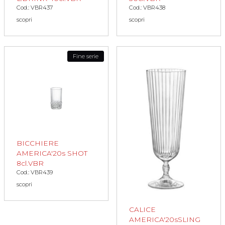
Cod.: VBR437
Cod.: VBR438
scopri
scopri
Fine serie
BICCHIERE
AMERICA'20s SHOT
8cl.VBR
Cod.: VBR439
scopri
CALICE
AMERICA'20sSLING