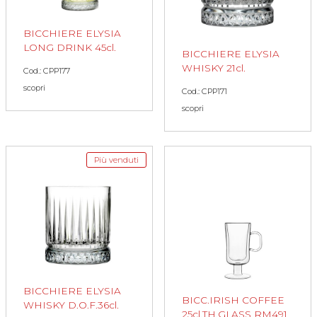
BICCHIERE ELYSIA
LONG DRINK 45cl.
BICCHIERE ELYSIA
WHISKY 21cl.
Cod.: CPP177
scopri
Cod.: CPP171
scopri
Più venduti
BICCHIERE ELYSIA
BICC.IRISH COFFEE
WHISKY D.O.F.36cl.
25cl.TH.GLASS RM491