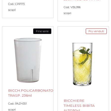
Cod.: CPP173
Cod.: VBL996
scopri
scopri
Fine serie
Più venduti
BICCH.POLICARBONATO
TRASP. 236ml
BICCHIERE
Cod.: PAZH351
TIMELESS BIBITA
scopri
ALTO30cl.