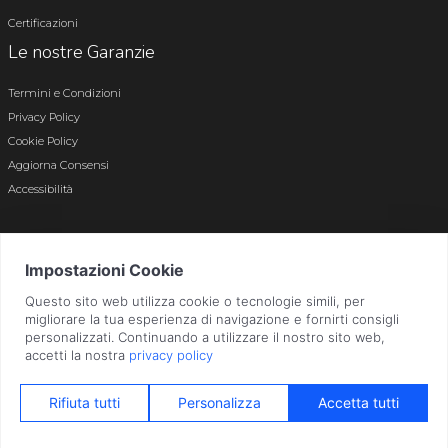
Certificazioni
Le nostre Garanzie
Termini e Condizioni
Privacy Policy
Cookie Policy
Aggiorna Consensi
Accessibilità
© 2026 Tutti i diritti riservati · P.iva e c.f. 01496180165 · Iscr. registro imprese di
Bergamo n. 01496180165 · Capitale Sociale i.v. € 800.000,00