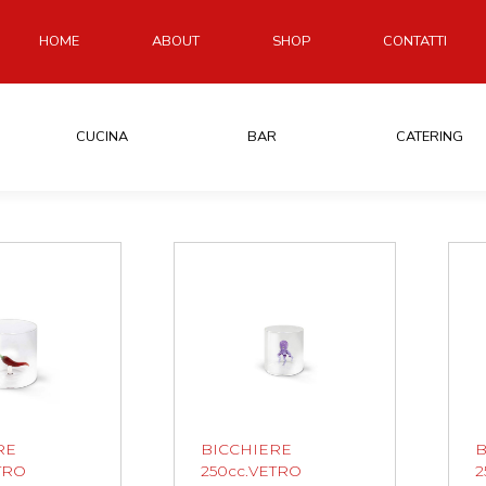
HOME
ABOUT
SHOP
CONTATTI
CUCINA
BAR
CATERING
RE
BICCHIERE
B
TRO
250cc.VETRO
2