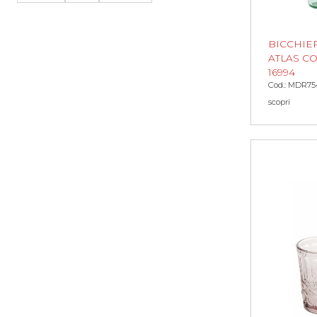
BICCHIER
ATLAS C
16994
Cod.: MDR75
scopri