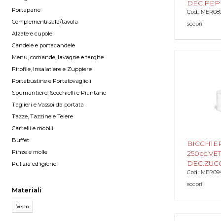
DEC.PE
Portapane
Cod.: MER08
Complementi sala/tavola
scopri
Alzate e cupole
Candele e portacandele
Menu, comande, lavagne e targhe
Pirofile, Insalatiere e Zuppiere
Portabustine e Portatovaglioli
Spumantiere, Secchielli e Piantane
Taglieri e Vassoi da portata
Tazze, Tazzine e Teiere
Carrelli e mobili
Buffet
BICCHIE
Pinze e molle
250cc.VE
DEC.ZUC
Pulizia ed igiene
Cod.: MER09
scopri
Materiali
Vetro