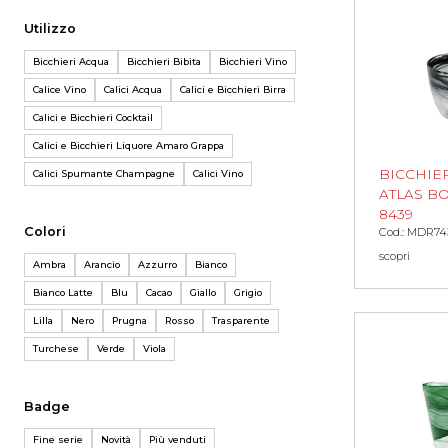
Utilizzo
Bicchieri Acqua
Bicchieri Bibita
Bicchieri Vino
Calice Vino
Calici Acqua
Calici e Bicchieri Birra
Calici e Bicchieri Cocktail
Calici e Bicchieri Liquore Amaro Grappa
BICCHIER
Calici Spumante Champagne
Calici Vino
ATLAS B
8439
Colori
Cod.: MDR74
scopri
Ambra
Arancio
Azzurro
Bianco
Bianco Latte
Blu
Cacao
Giallo
Grigio
Lilla
Nero
Prugna
Rosso
Trasparente
Turchese
Verde
Viola
Badge
Fine serie
Novità
Più venduti