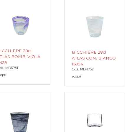
ICCHIERE 28cl
BICCHIERE 28cl
TLAS BOMB. VIOLA
ATLAS CON. BIANCO
439
16994
od.: MDR751
Cod.: MDR752
copri
scopri