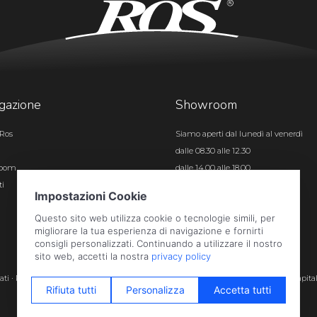
gazione
Showroom
Ros
Siamo aperti dal lunedì al venerdì
dalle 08.30 alle 12.30
room
dalle 14.00 alle 18.00
ti
Certificazioni
rvati · P.iva e c.f. 01496180165 · Iscr. registro imprese di Bergamo n. 01496180165 · Capita