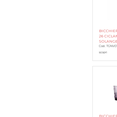
BICCHIE
26 CICLA
SOLANG
Cod.: TGNV0
scopri
BICCHIE