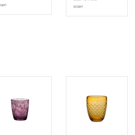
copri
scopri