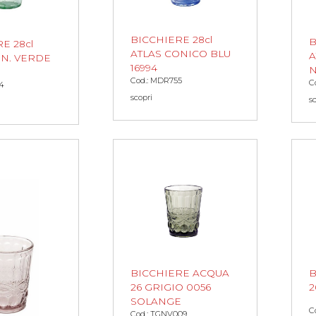
BICCHIERE 28cl
B
E 28cl
ATLAS CONICO BLU
A
ON. VERDE
16994
N
Cod.: MDR755
C
4
scopri
s
BICCHIERE ACQUA
B
26 GRIGIO 0056
2
SOLANGE
C
Cod.: TGNV009