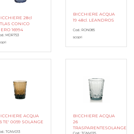
BICCHIERE ACQUA
ICCHIERE 28cl
19 48cl. LEANDROS
TLAS CONICO
ERO 16994
Cod.: RON085
od.: MDR753
scopri
copri
ICCHIERE ACQUA
BICCHIERE ACQUA
6 TE' 0059 SOLANGE
26
TRASPARENTESOLANGE
od.: TGNV013
Cod.: TGNV015