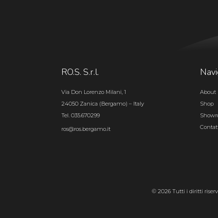
RO.S. S.r.l.
Navi
Via Don Lorenzo Milani, 1
About 
24050 Zanica (Bergamo) – Italy
Shop
Tel. 035.670299
Show
Contat
ros@ros.bergamo.it
© 2026 Tutti i diritti rise