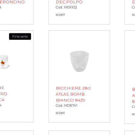
PERONCINO
DEC.POLPO
D
9
Cod.: MER102
C
scopri
s
Fine serie
RE
BICCHIERE 28cl
B
TRO
ATLAS BOMB.
A
CA
BIANCO 8439
8
4
Cod.: MDR741
C
scopri
s