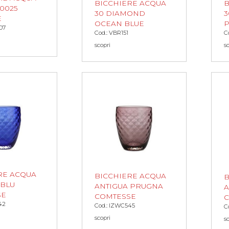
BICCHIERE ACQUA
B
 0025
30 DIAMOND
3
E
OCEAN BLUE
07
Cod.: VBR151
C
scopri
s
RE ACQUA
BICCHIERE ACQUA
B
 BLU
ANTIGUA PRUGNA
A
SE
COMTESSE
42
Cod.: IZWC545
C
scopri
s