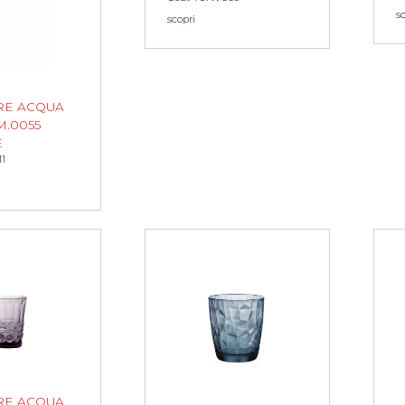
s
scopri
RE ACQUA
M.0055
E
11
RE ACQUA