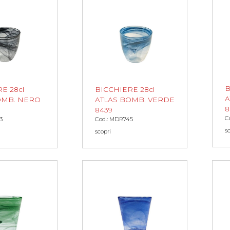
B
BICCHIERE 28cl
E 28cl
A
ATLAS BOMB. VERDE
OMB. NERO
8
8439
C
Cod.: MDR745
3
s
scopri