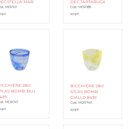
EC.STELLA MAR.
DEC.TARTARUGA
od.: MER101
Cod.: MER088
copri
scopri
ICCHIERE 28cl
BICCHIERE 28cl
TLAS BOMB. BLU
ATLAS BOMB.
439
GIALLO 8439
od.: MDR747
Cod.: MDR749
copri
scopri