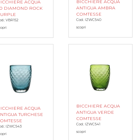
BICCHIERE ACQUA
ICCHIERE ACQUA
ANTIGUA AMBRA
0 DIAMOND ROCK
COMTESSE
PURPLE
Cod.: IZWC540
od.: VBR152
scopri
copri
BICCHIERE ACQUA
ICCHIERE ACQUA
ANTIGUA VERDE
NTIGUA TURCHESE
COMTESSE
COMTESSE
Cod.: IZWC541
od.: IZWC543
scopri
copri