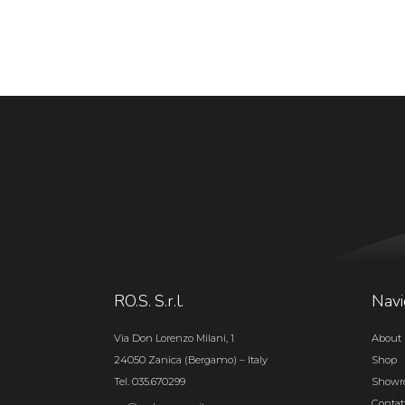
RO.S. S.r.l.
Navi
Via Don Lorenzo Milani, 1
About 
24050 Zanica (Bergamo) – Italy
Shop
Tel. 035.670299
Show
Contat