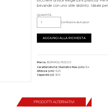
bicchiere unisce eleganza e praticità. Perf
bevande con uno stile distinto. Ideale per 
QUANTITÀ
Confezione da 6 pezzi
Quantità
AGGIUNGI ALLA RICHIESTA
Marca:
BORMIOLI ROCCO
Caratteristiche:
Diametro Max (cm):
8,4
Altezza (cm):
9,25
Capacità (cl):
30,5
PRODOTTI ALTERNATIVI