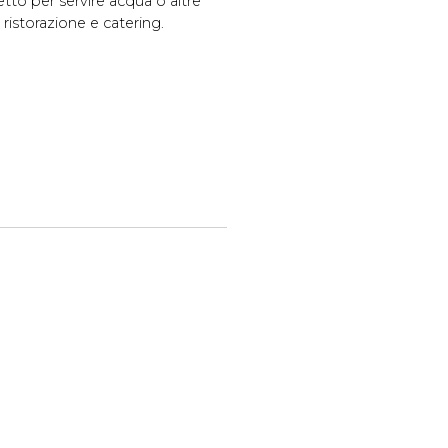
etto per servire acqua o altre
ristorazione e catering.