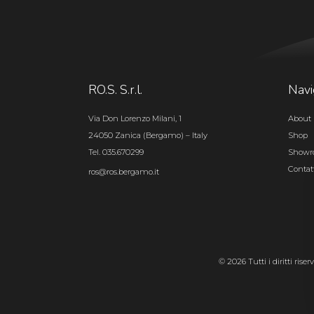
RO.S. S.r.l.
Navi
Via Don Lorenzo Milani, 1
About 
24050 Zanica (Bergamo) – Italy
Shop
Tel. 035.670299
Show
Contat
ros@ros.bergamo.it
© 2026 Tutti i diritti rise