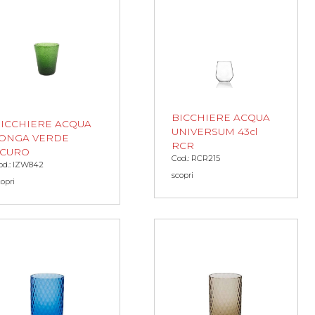
BICCHIERE ACQUA
ICCHIERE ACQUA
UNIVERSUM 43cl
ONGA VERDE
RCR
SCURO
Cod.: RCR215
od.: IZW842
scopri
copri