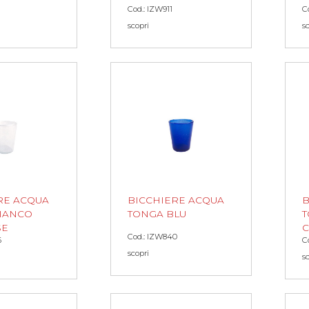
Cod.: IZW911
C
scopri
s
RE ACQUA
BICCHIERE ACQUA
B
IANCO
TONGA BLU
T
SE
Cod.: IZW840
6
C
scopri
s