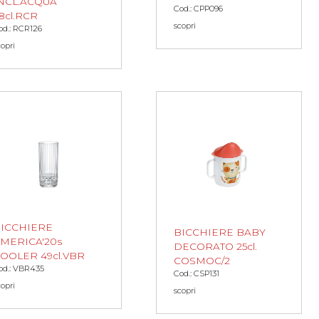
NCL.ACQUA
Cod.: CPP096
8cl.RCR
scopri
od.: RCR126
copri
ICCHIERE
BICCHIERE BABY
MERICA'20s
DECORATO 25cl.
OOLER 49cl.VBR
COSMOC/2
od.: VBR435
Cod.: CSP131
copri
scopri