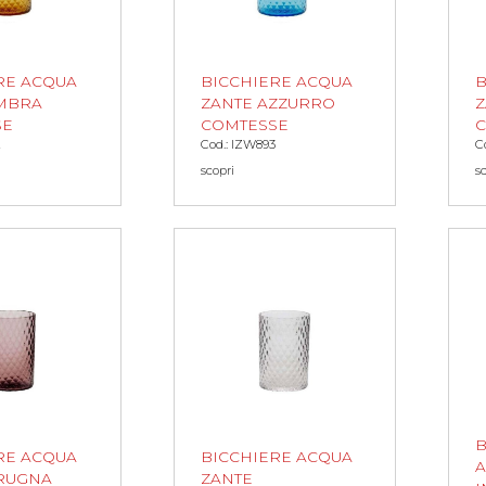
RE ACQUA
BICCHIERE ACQUA
B
MBRA
ZANTE AZZURRO
Z
SE
COMTESSE
2
Cod.: IZW893
C
scopri
s
B
RE ACQUA
BICCHIERE ACQUA
A
RUGNA
ZANTE