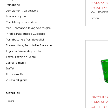
SAMOA S
Portapane
COMTES
Complementi sala/tavola
Cod.: IZW90
Alzate e cupole
scopri
Candele e portacandele
Menu, comande, lavagne e targhe
Pirofile, Insalatiere e Zuppiere
Portabustine e Portatovaglioli
Spumantiere, Secchielli e Piantane
Taglieri e Vassoi da portata
Tazze, Tazzine e Teiere
Carrelli e mobili
Buffet
Pinze e molle
Pulizia ed igiene
Materiali
BICCHIE
Vetro
SAMOA 
ABETE C