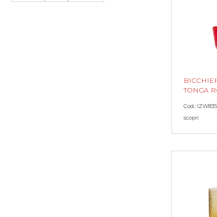
BICCHIE
TONGA 
Cod.: IZW835
scopri