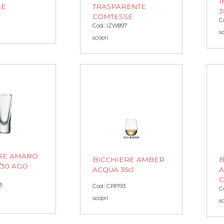
I
SE
TRASPARENTE
3
COMTESSE
C
Cod.: IZW897
s
scopri
RE AMARO
BICCHIERE AMBER
B
/30 AGO
ACQUA 35cl.
A
C
3
Cod.: CPP193
C
scopri
s