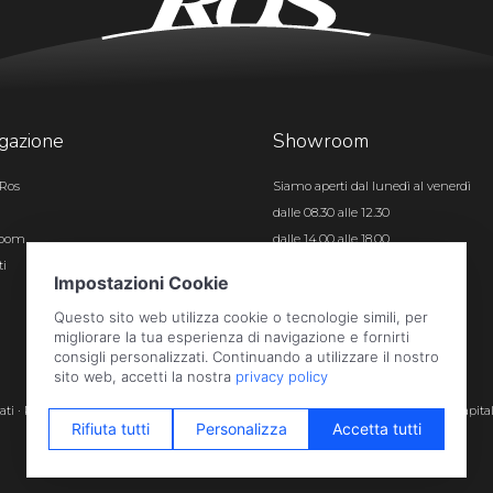
gazione
Showroom
Ros
Siamo aperti dal lunedì al venerdì
dalle 08.30 alle 12.30
room
dalle 14.00 alle 18.00
ti
Certificazioni
rvati · P.iva e c.f. 01496180165 · Iscr. registro imprese di Bergamo n. 01496180165 · Capita