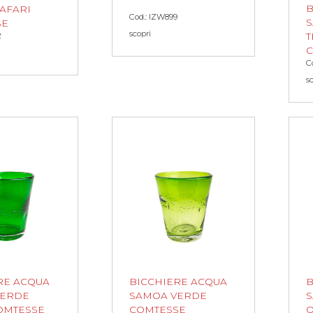
B
AFARI
Cod.: IZW899
SE
scopri
2
T
C
s
RE ACQUA
BICCHIERE ACQUA
B
VERDE
SAMOA VERDE
OMTESSE
COMTESSE
O