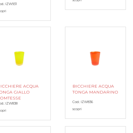
scopri
od.: IZW931
copri
ICCHIERE ACQUA
BICCHIERE ACQUA
ONGA GIALLO
TONGA MANDARINO
COMTESSE
Cod.: IZW836
od.: IZW838
scopri
copri