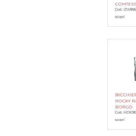
COMTES
Cod.: IZW896
scopri
BICCHIE
ROCKY R
BORGO
Cod.: MDR38
scopri