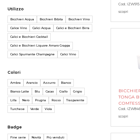
Cod.: IZW915
Utilizzo
scopri
Bicchieri Acqua
Bicchieri Bibita
Bicchieri Vino
Calice Vino
Calici Acqua
Calici e Bicchieri Birra
Calici e Bicchieri Cocktail
Calici e Bicchieri Liquore Amaro Grappa
Calici Spumante Champagne
Calici Vino
Colori
Ambra
Arancio
Azzurro
Bianco
BICCHIE
Bianco Latte
Blu
Cacao
Giallo
Grigio
TONGA B
Lilla
Nero
Prugna
Rosso
Trasparente
COMTES
Cod.: IZW84
Turchese
Verde
Viola
scopri
Badge
Fine serie
Novità
Più venduti