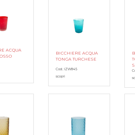
RE ACQUA
BICCHIERE ACQUA
B
ROSSO
TONGA TURCHESE
T
Cod.: IZW845
C
scopri
s