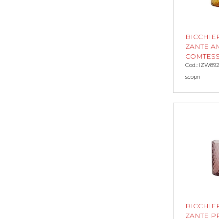
BICCHIE
ZANTE A
COMTES
Cod.: IZW89
scopri
BICCHIE
ZANTE P