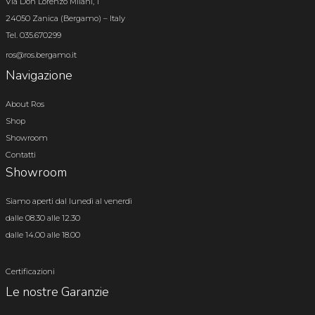
Via Don Lorenzo Milani, 1
24050 Zanica (Bergamo) – Italy
Tel. 035.670299
ros@ros.bergamo.it
Navigazione
About Ros
Shop
Showroom
Contatti
Showroom
Siamo aperti dal lunedì al venerdì
dalle 08.30 alle 12.30
dalle 14.00 alle 18.00
Certificazioni
Le nostre Garanzie