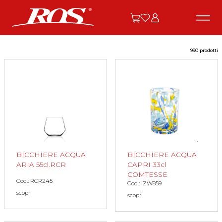
990 prodotti
BICCHIERE ACQUA
BICCHIERE ACQUA
ARIA 55cl.RCR
CAPRI 33cl
COMTESSE
Cod.: RCR245
Cod.: IZW859
scopri
scopri