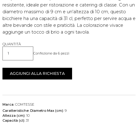
resistente, ideale per ristorazione e catering di classe. Con un
diametro massimo di 9 cm e un'altezza di 10 cm, questo
bicchiere ha una capacità di 31 cl, perfetto per servire acqua e
altre bevande con stile e praticità. La colorazione vivace
aggiunge un tocco di brio a ogni tavola.
QUANTITÀ
Confezione da 6 pezzi
Quantità
AGGIUNGI ALLA RICHIESTA
Marca:
COMTESSE
Caratteristiche:
Diametro Max (cm):
9
Altezza (cm):
10
Capacità (cl):
31