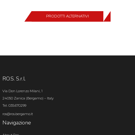
PRODOTTI ALTERNATIVI
RO.S. S.r.l.
Via Don Lorenzo Milani, 1
24050 Zanica (Bergamo) – Italy
Tel. 035.670299
ros@ros.bergamo.it
Navigazione
About Ros