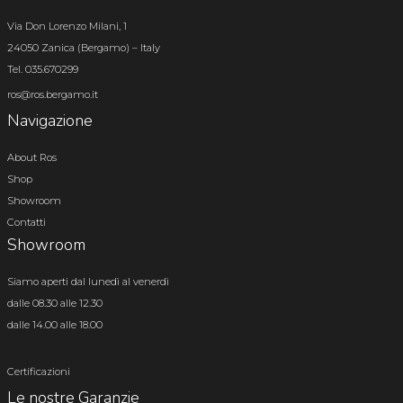
Via Don Lorenzo Milani, 1
24050 Zanica (Bergamo) – Italy
Tel. 035.670299
ros@ros.bergamo.it
Navigazione
About Ros
Shop
Showroom
Contatti
Showroom
Siamo aperti dal lunedì al venerdì
dalle 08.30 alle 12.30
dalle 14.00 alle 18.00
Certificazioni
Le nostre Garanzie