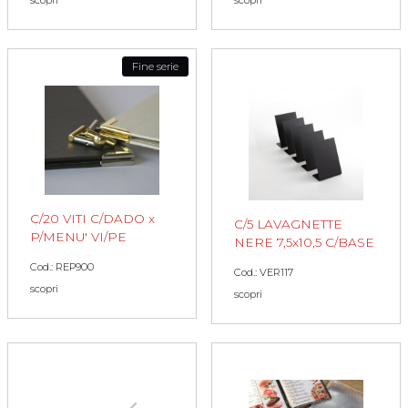
Fine serie
C/20 VITI C/DADO x
C/5 LAVAGNETTE
P/MENU' VI/PE
NERE 7,5x10,5 C/BASE
Cod.: REP900
Cod.: VER117
scopri
scopri