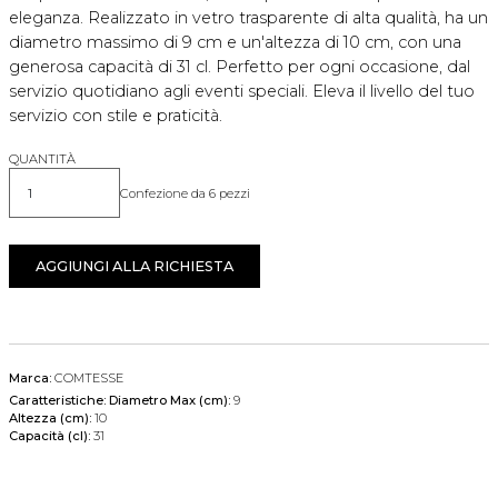
eleganza. Realizzato in vetro trasparente di alta qualità, ha un
diametro massimo di 9 cm e un'altezza di 10 cm, con una
generosa capacità di 31 cl. Perfetto per ogni occasione, dal
servizio quotidiano agli eventi speciali. Eleva il livello del tuo
servizio con stile e praticità.
QUANTITÀ
Confezione da 6 pezzi
Quantità
AGGIUNGI ALLA RICHIESTA
Marca:
COMTESSE
Caratteristiche:
Diametro Max (cm):
9
Altezza (cm):
10
Capacità (cl):
31