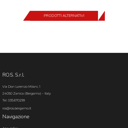
PRODOTTI ALTERNATIVI
RO.S. S.r.l.
Via Don Lorenzo Milani, 1
24050 Zanica (Bergamo) – Italy
Tel. 035.670299
ros@ros.bergamo.it
Navigazione