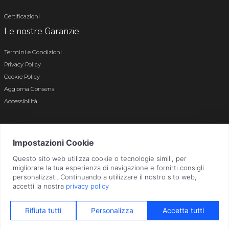
Certificazioni
Le nostre Garanzie
Termini e Condizioni
Privacy Policy
Cookie Policy
Aggiorna Consensi
Accessibilità
© 2026 Tutti i diritti riservati · P.iva e c.f. 01496180165 · Iscr. registro imprese di
Bergamo n. 01496180165 · Capitale Sociale i.v. € 800.000,00