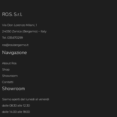
RO.S. S.r.l.
Via Don Lorenzo Milani, 1
24050 Zanica (Bergamo) – Italy
Tel. 035.670299
ros@ros.bergamo.it
Navigazione
About Ros
Shop
Showroom
Contatti
Showroom
Siamo aperti dal lunedì al venerdì
dalle 08.30 alle 12.30
dalle 14.00 alle 18.00