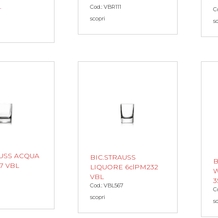
.
Cod.: VBR111
C
scopri
s
AUSS ACQUA
BIC.STRAUSS
B
7 VBL
LIQUORE 6clPM232
W
VBL
3
Cod.: VBL567
C
scopri
s