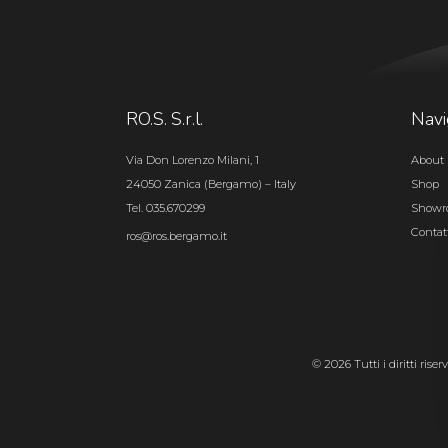
RO.S. S.r.l.
Navi
Via Don Lorenzo Milani, 1
About 
24050 Zanica (Bergamo) – Italy
Shop
Tel. 035.670299
Show
Contat
ros@ros.bergamo.it
© 2026 Tutti i diritti rise