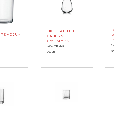
B
BICCH.ATELIER
ERE ACQUA
P
CABERNET
5
67clPM757 VBL
C
Cod.: VBL175
1
s
scopri