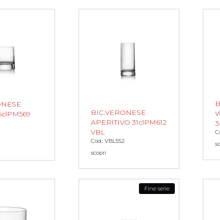
B
ONESE
BIC.VERONESE
W
6clPM569
APERITIVO 31clPM612
3
VBL
C
Cod.: VBL552
s
scopri
Fine serie