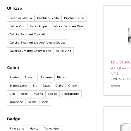
Utilizzo
Bicchieri Acqua
Bicchieri Bibita
Bicchieri Vino
Calice Vino
Calici Acqua
Calici e Bicchieri Birra
Calici e Bicchieri Cocktail
Calici e Bicchieri Liquore Amaro Grappa
Calici Spumante Champagne
Calici Vino
BIC.VER
ACQUA 2
Colori
VBL
Ambra
Arancio
Azzurro
Bianco
Cod.: VBL551
scopri
Bianco Latte
Blu
Cacao
Giallo
Grigio
Lilla
Nero
Prugna
Rosso
Trasparente
Turchese
Verde
Viola
Badge
Fine serie
Novità
Più venduti