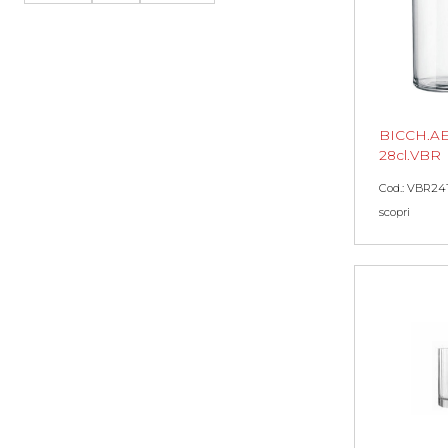
BICCH.A
28cl.VBR
Cod.: VBR24
scopri