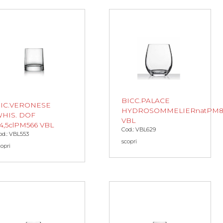
BICC.PALACE
IC.VERONESE
HYDROSOMMELIERnatPM8
HIS. DOF
VBL
4,5clPM566 VBL
Cod.: VBL629
od.: VBL553
scopri
copri