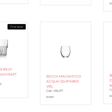
s
Fine serie
VEREST
2cl.15437
B
BICCH.MAGNIFICO
D
ACQUA 52clPM801
84
6
VBL
C
Cod.: VBL071
s
scopri