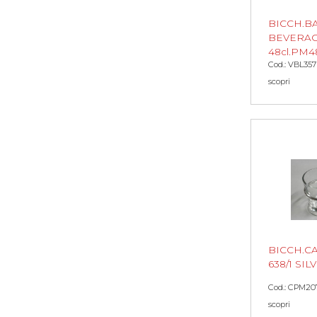
BICCH.B
BEVERA
48cl.PM4
Cod.: VBL357
scopri
BICCH.C
638/1 SI
Cod.: CPM20
scopri