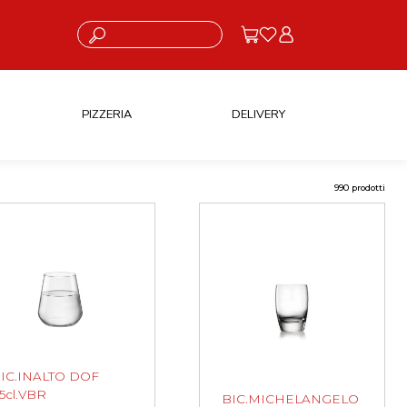
Cosa stai cercando?
PIZZERIA
DELIVERY
990 prodotti
IC.INALTO DOF
5cl.VBR
BIC.MICHELANGELO