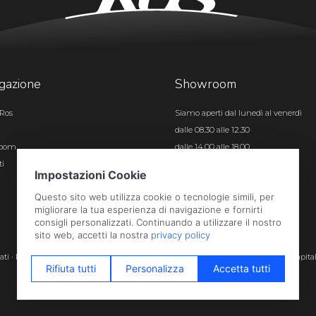
gazione
Showroom
Ros
Siamo aperti dal lunedì al venerdì
dalle 08.30 alle 12.30
room
dalle 14.00 alle 18.00
ti
Certificazioni
rvati · P.iva e c.f. 01496180165 · Iscr. registro imprese di Bergamo n. 01496180165 · Capita