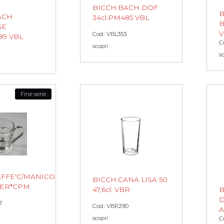
BICCH.BACH DOF
B
ACH
34cl.PM485 VBL
B
GE
V
Cod.: VBL353
89 VBL
C
scopri
s
Fine serie
AFFE'C/MANICO
BICCH.CANA LISA 50
LVER*CPM
47,6cl. VBR
B
D
7
Cod.: VBR290
A
scopri
C