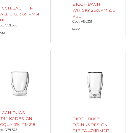
BICCH.BACH
ICCH.BACH HI-
WHISKY 26cl.PM496
ALL BIB. 36cl.PM511
VBL
BL
Cod.: VBL351
od.: VBL355
scopri
copri
ICCH.DUOS
RINK&DESIGN
BICCH.DUOS
CQUA 35clRM218
DRINK&DESIGN
od.: VBL575
BIBITA 47clRM217