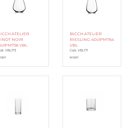
ICCH.ATELIER
BICCH.ATELIER
INOT NOIR
RIESLING 40clPM764
9clPM756 VBL
VBL
od.: VBL173
Cod.: VBL171
copri
scopri