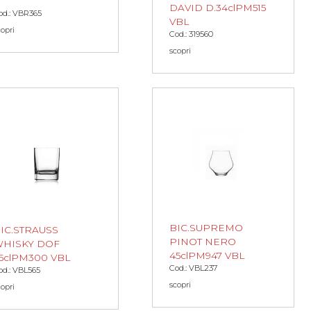
DAVID D.34clPM515
od.: VBR365
VBL
copri
Cod.: 319560
scopri
BIC.SUPREMO
IC.STRAUSS
PINOT NERO
HISKY DOF
45clPM947 VBL
5clPM300 VBL
Cod.: VBL237
od.: VBL565
scopri
copri