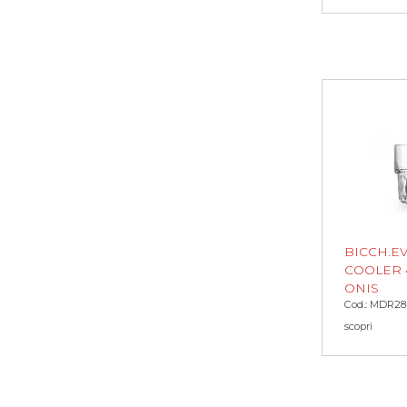
BICCH.E
COOLER 4
ONIS
Cod.: MDR2
scopri