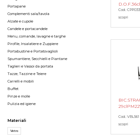
D.O.F.36cl
Portapane
Cod.: CPP033
Complementi sala/tavola
scopri
Alzate e cupole
Candele e portacandele
Menu, comande, lavagne e targhe
Pirofile, Insalatiere e Zuppiere
Portabustine e Portatovaglioli
Spumantiere, Secchielli e Piantane
Taglieri e Vassoi da portata
Tazze, Tazzine e Teiere
Carrelli e mobili
Buffet
Pinze e molle
BIC.STR
Pulizia ed igiene
29clPM22
Cod.: VBL561
Materiali
scopri
Vetro