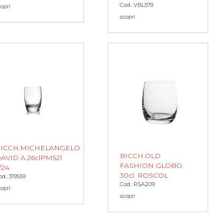
Cod.: VBL579
copri
scopri
ICCH.MICHELANGELO
BICCH.OLD
AVID A.26clPM521
FASHION GLOBO
/24
30cl. ROSCOL
od.: 319559
Cod.: RSA209
copri
scopri