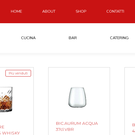
HOME
ABOUT
SHOP
CONTATTI
CUCINA
BAR
CATERING
Più venduti
BIC.AURUM ACQUA
B
RE
37cl.VBR
4
S WHISKY