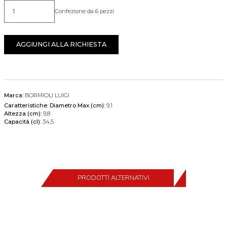
Confezione da 6 pezzi
Quantità
AGGIUNGI ALLA RICHIESTA
Marca:
BORMIOLI LUIGI
Caratteristiche:
Diametro Max (cm):
9,1
Altezza (cm):
9,8
Capacità (cl):
34,5
PRODOTTI ALTERNATIVI