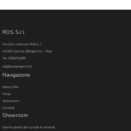
RO.S. S.r.l.
Via Don Lorenzo Milani, 1
24050 Zanica (Bergamo) – Italy
Tel. 035.670299
ros@ros.bergamo.it
Navigazione
About Ros
Shop
Showroom
Contatti
Showroom
Siamo aperti dal lunedì al venerdì