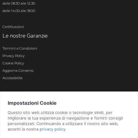
dalle 08.30 alle 12.30
dalle 14.00 alle 18.00
Certificazioni
Le nostre Garanzie
Termini e Condizioni
Privacy Policy
Cookie Policy
Aggiorna Consensi
Accessibilità
© 2026 Tutti i diritti riservati · P.iva e c.f. 01496180165 · Iscr. registro imprese di
Bergamo n. 01496180165 · Capitale Sociale i.v. € 800.000,00