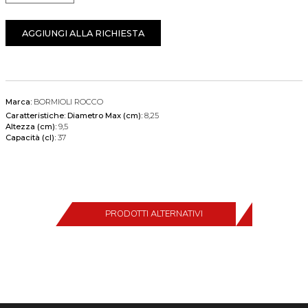
AGGIUNGI ALLA RICHIESTA
Marca:
BORMIOLI ROCCO
Caratteristiche:
Diametro Max (cm):
8,25
Altezza (cm):
9,5
Capacità (cl):
37
PRODOTTI ALTERNATIVI