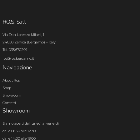
RO.S. S.r.l.
Via Don Lorenzo Milani, 1
24050 Zanica (Bergamo) – Italy
Tel. 035.670299
ros@ros.bergamo.it
Navigazione
About Ros
Shop
Showroom
Contatti
Showroom
Siamo aperti dal lunedì al venerdì
dalle 08.30 alle 12.30
dalle 14.00 alle 18.00