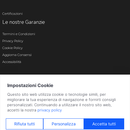
Certificazioni
Le nostre Garanzie
Termini e Condizioni
Privacy Policy
Cookie Policy
Aggiorna Consensi
Accessibilità
© 2026 Tutti i diritti riservati · P.iva e c.f. 01496180165 · Iscr. registro imprese di
Bergamo n. 01496180165 · Capitale Sociale i.v. € 800.000,00