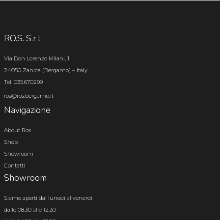
RO.S. S.r.l.
Via Don Lorenzo Milani, 1
24050 Zanica (Bergamo) – Italy
Tel. 035.670299
ros@ros.bergamo.it
Navigazione
About Ros
Shop
Showroom
Contatti
Showroom
Siamo aperti dal lunedì al venerdì
dalle 08.30 alle 12.30