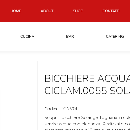
HOME
ABOUT
SHOP
CONTATTI
CUCINA
BAR
CATERING
BICCHIERE ACQU
CICLAM.0055 SO
Codice:
TGNV011
Scopri il bicchiere Solange Tognana in col
servire acqua con eleganza. Realizzato con