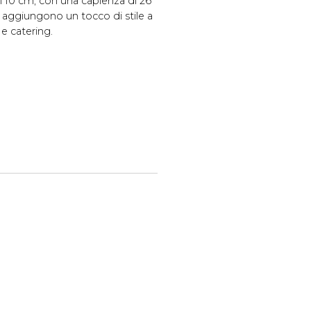
 10 cm, con una capienza di 26
te aggiungono un tocco di stile a
 e catering.