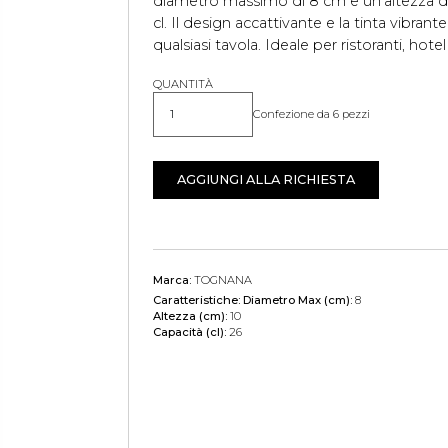
diametro massimo di 8 cm e un'altezza di
cl. Il design accattivante e la tinta vibran
qualsiasi tavola. Ideale per ristoranti, hotel
QUANTITÀ
Confezione da 6 pezzi
Quantità
AGGIUNGI ALLA RICHIESTA
Marca:
TOGNANA
Caratteristiche:
Diametro Max (cm):
8
Altezza (cm):
10
Capacità (cl):
26