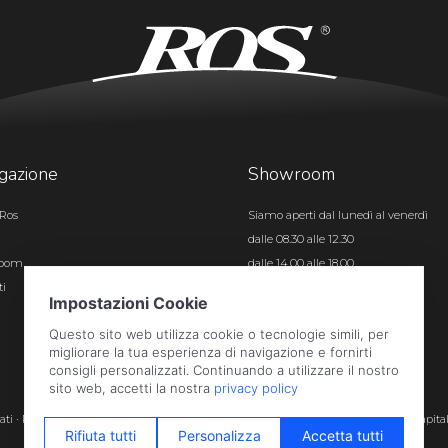
gazione
Showroom
Ros
Siamo aperti dal lunedì al venerdì
dalle 08.30 alle 12.30
room
dalle 14.00 alle 18.00
ti
Certificazioni
rvati · P.iva e c.f. 01496180165 · Iscr. registro imprese di Bergamo n. 01496180165 · Capita