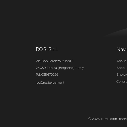
RO.S. S.r.l.
Navi
Via Don Lorenzo Milani, 1
About 
24050 Zanica (Bergamo) – Italy
Shop
Tel. 035.670299
Show
Contat
ros@ros.bergamo.it
© 2026 Tutti i diritti rise