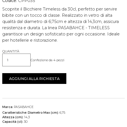
Codice:
CPP035
Scoprite il Bicchiere Timeless da 30cl, perfetto per servire
bibite con un tocco di classe. Realizzato in vetro di alta
qualità dal diametro di 6,75cm e altezza di 14,3cm, assicura
resistenza e durata. La linea PASABAHCE - TIMELESS
garantisce un design sofisticato per ogni occasione. Ideale
per hotellerie e ristorazione.
QUANTITÀ
Confezione da 4 pezzi
Quantità
AGGIUNGI ALLA RICHIESTA
Marca:
PASABAHCE
Caratteristiche:
Diametro Max (cm):
6,75
Altezza (cm):
14,3
Capacità (cl):
30