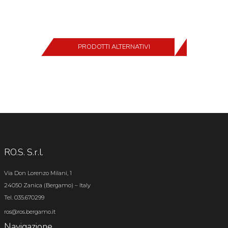
PRODOTTI ALTERNATIVI
RO.S. S.r.l.
Via Don Lorenzo Milani, 1
24050 Zanica (Bergamo) – Italy
Tel. 035.670299
ros@ros.bergamo.it
Navigazione