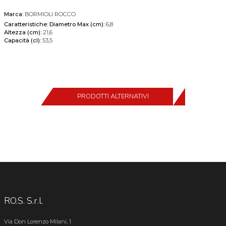
Marca:
BORMIOLI ROCCO
Caratteristiche:
Diametro Max (cm):
6,8
Altezza (cm):
21,6
Capacità (cl):
53,5
PRODOTTI ALTERNATIVI
RO.S. S.r.l.
Via Don Lorenzo Milani, 1