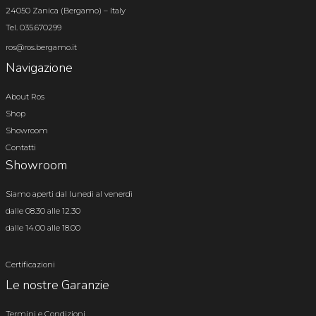
24050 Zanica (Bergamo) – Italy
Tel. 035.670299
ros@ros.bergamo.it
Navigazione
About Ros
Shop
Showroom
Contatti
Showroom
Siamo aperti dal lunedì al venerdì
dalle 08.30 alle 12.30
dalle 14.00 alle 18.00
Certificazioni
Le nostre Garanzie
Termini e Condizioni