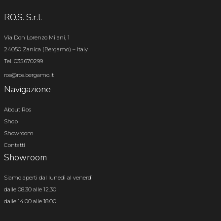
RO.S. S.r.l.
Via Don Lorenzo Milani, 1
24050 Zanica (Bergamo) – Italy
Tel. 035.670299
ros@ros.bergamo.it
Navigazione
About Ros
Shop
Showroom
Contatti
Showroom
Siamo aperti dal lunedì al venerdì
dalle 08.30 alle 12.30
dalle 14.00 alle 18.00