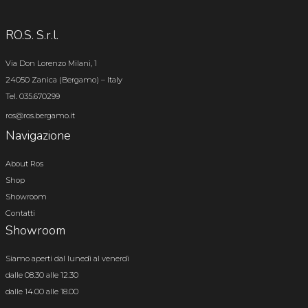
RO.S. S.r.l.
Via Don Lorenzo Milani, 1
24050 Zanica (Bergamo) – Italy
Tel. 035.670299
ros@ros.bergamo.it
Navigazione
About Ros
Shop
Showroom
Contatti
Showroom
Siamo aperti dal lunedì al venerdì
dalle 08.30 alle 12.30
dalle 14.00 alle 18.00