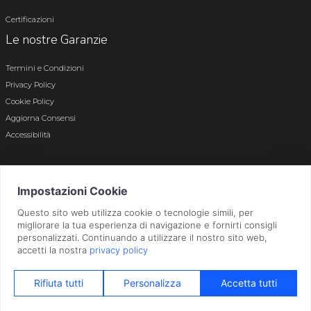
Certificazioni
Le nostre Garanzie
Termini e Condizioni
Privacy Policy
Cookie Policy
Aggiorna Consensi
Accessibilità
© 2026 Tutti i diritti riservati · P.iva e c.f. 01496180165 · Iscr. registro imprese di
Bergamo n. 01496180165 · Capitale Sociale i.v. € 800.000,00