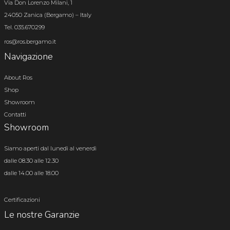
Via Don Lorenzo Milani, 1
24050 Zanica (Bergamo) – Italy
Tel. 035.670299
ros@ros.bergamo.it
Navigazione
About Ros
Shop
Showroom
Contatti
Showroom
Siamo aperti dal lunedì al venerdì
dalle 08.30 alle 12.30
dalle 14.00 alle 18.00
Certificazioni
Le nostre Garanzie