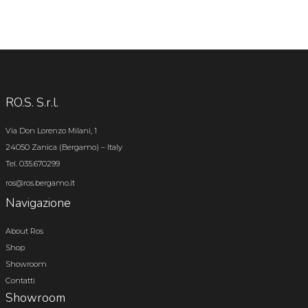
RO.S. S.r.l.
Via Don Lorenzo Milani, 1
24050 Zanica (Bergamo) – Italy
Tel. 035.670299
ros@ros.bergamo.it
Navigazione
About Ros
Shop
Showroom
Contatti
Showroom