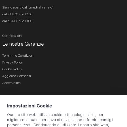
Siamo aperti dal lunedì al venerdì
dalle 08.30 alle 12.30
dalle 14.00 alle 18.00
Certificazioni
Le nostre Garanzie
Termini e Condizioni
Privacy Policy
Cookie Policy
Aggiorna Consensi
Accessibilità
© 2026 Tutti i diritti riservati · P.iva e c.f. 01496180165 · Iscr. registro imprese di
Bergamo n. 01496180165 · Capitale Sociale i.v. € 800.000,00