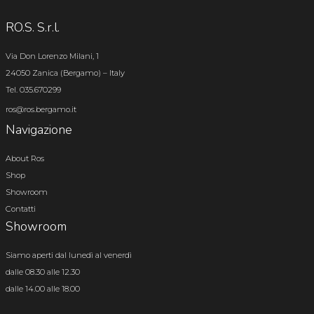
RO.S. S.r.l.
Via Don Lorenzo Milani, 1
24050 Zanica (Bergamo) – Italy
Tel. 035.670299
ros@ros.bergamo.it
Navigazione
About Ros
Shop
Showroom
Contatti
Showroom
Siamo aperti dal lunedì al venerdì
dalle 08.30 alle 12.30
dalle 14.00 alle 18.00