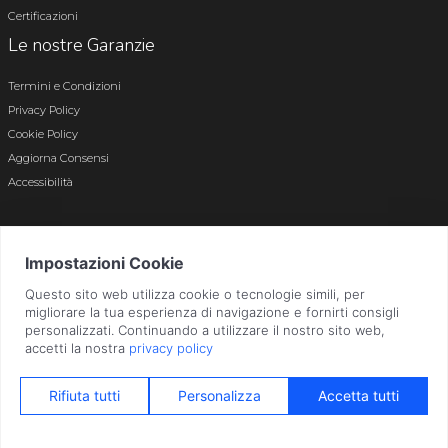
Certificazioni
Le nostre Garanzie
Termini e Condizioni
Privacy Policy
Cookie Policy
Aggiorna Consensi
Accessibilità
© 2026 Tutti i diritti riservati · P.iva e c.f. 01496180165 · Iscr. registro imprese di
Bergamo n. 01496180165 · Capitale Sociale i.v. € 800.000,00