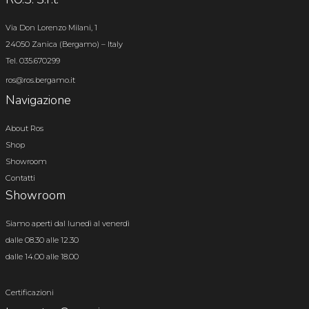
Via Don Lorenzo Milani, 1
24050 Zanica (Bergamo) – Italy
Tel. 035.670299
ros@ros.bergamo.it
Navigazione
About Ros
Shop
Showroom
Contatti
Showroom
Siamo aperti dal lunedì al venerdì
dalle 08.30 alle 12.30
dalle 14.00 alle 18.00
Certificazioni