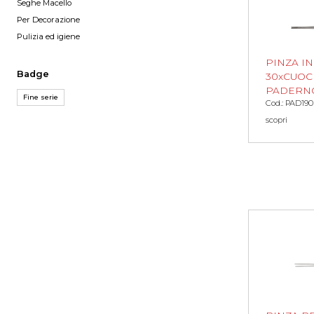
Seghe Macello
Per Decorazione
Pulizia ed igiene
PINZA I
Badge
30xCUOC
PADERN
Fine serie
Cod.: PAD190
scopri