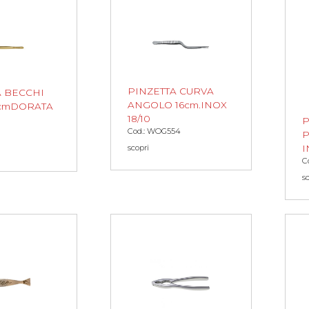
PINZETTA CURVA
A BECCHI
ANGOLO 16cm.INOX
5cmDORATA
18/10
P
Cod.: WOG554
P
I
scopri
C
s