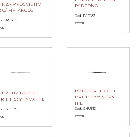
INZA PROSCIUTTO
PADERNO
2 C/IMP. ARCOS
Cod.: PAD183
od.: ACS931
scopri
copri
PINZETTA BECCHI
INZETTA BECCHI
DRITTI 15cm.NERA
RITTI 15cm.INOX HIL
HIL
Cod.: SHU310
od.: SHU308
scopri
copri