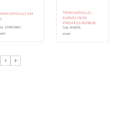
TRINCIAPOLLO
RINCIAPOLLO CM
CURVO INOX
5
PROFESS.ROBUR
od.: ZZPAD2601
Cod.: ROB135
copri
scopri
5