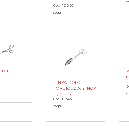
s
Cod.: ROB103
scopri
LCI 8111
P
8
PINZA DOLCI
C
FORBICE 20cmINOX
s
18/10-702
Cod.: ILS545
scopri