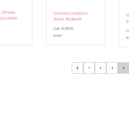
A SPINA
SCHIACCIANOCI
T
cm.INOX
INOX ROBUR
2
Cod.: ROB155
C
scopri
s
1
2
3
4