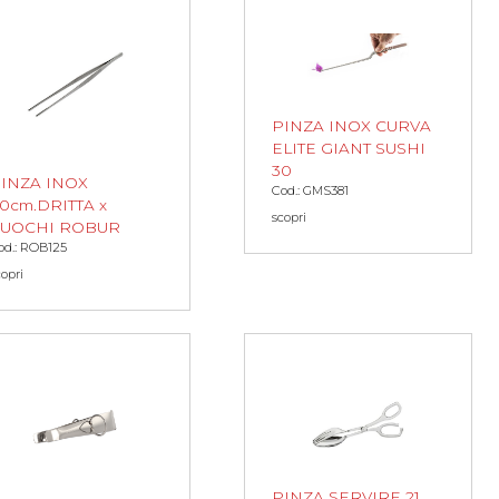
PINZA INOX CURVA
ELITE GIANT SUSHI
30
INZA INOX
Cod.: GMS381
0cm.DRITTA x
scopri
UOCHI ROBUR
od.: ROB125
copri
PINZA SERVIRE 21