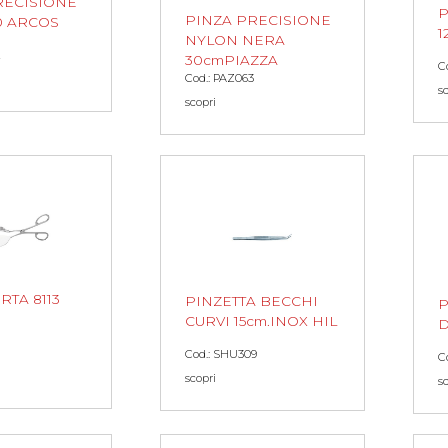
RECISIONE
P
PINZA PRECISIONE
0 ARCOS
1
NYLON NERA
2
30cmPIAZZA
C
Cod.: PAZ063
s
scopri
RTA 8113
PINZETTA BECCHI
P
CURVI 15cm.INOX HIL
D
Cod.: SHU309
C
scopri
s