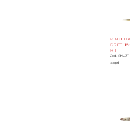
PINZETT
DRITTI 1
HIL
Cod.: SHU311
scopri