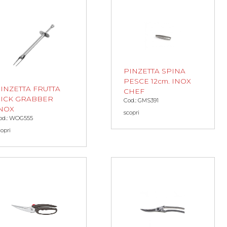
PINZETTA SPINA
PESCE 12cm. INOX
INZETTA FRUTTA
CHEF
ICK GRABBER
Cod.: GMS391
NOX
scopri
od.: WOG555
copri