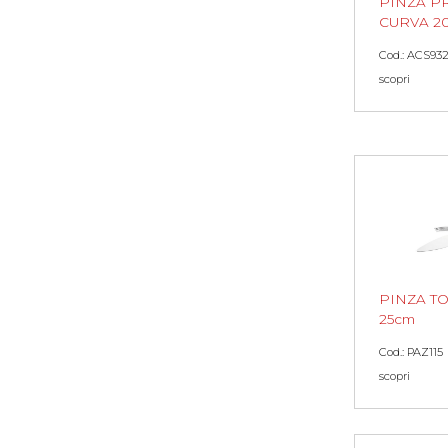
PINZA P
CURVA 2
Cod.: ACS93
scopri
PINZA TO
25cm
Cod.: PAZ115
scopri