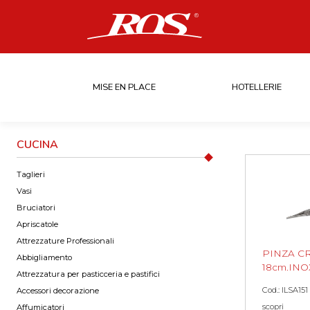
MISE EN PLACE
HOTELLERIE
CUCINA
Taglieri
Vasi
Bruciatori
Apriscatole
Attrezzature Professionali
PINZA C
Abbigliamento
18cm.INO
Attrezzatura per pasticceria e pastifici
Cod.: ILSA151
Accessori decorazione
scopri
Affumicatori