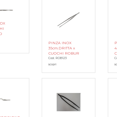
NOX
HI
O
PINZA INOX
P
35cm.DRITTA x
4
CUOCHI ROBUR
C
Cod.: ROB123
C
scopri
s