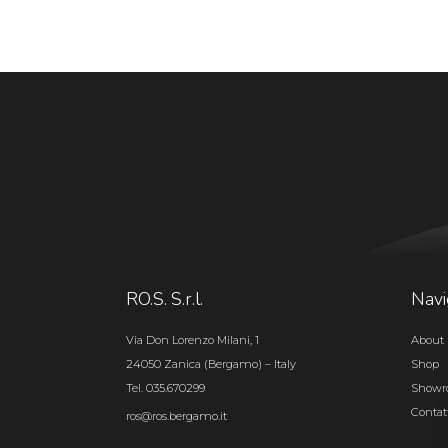
RO.S. S.r.l.
Navi
Via Don Lorenzo Milani, 1
About 
24050 Zanica (Bergamo) – Italy
Shop
Tel. 035.670299
Show
Contat
ros@ros.bergamo.it