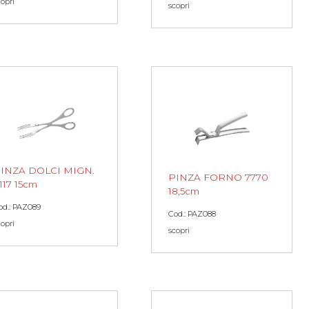
copri
scopri
INZA DOLCI MIGN.
PINZA FORNO 7770
117 15cm
18,5cm
od.: PAZ089
Cod.: PAZ088
copri
scopri