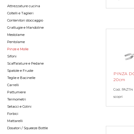
Attrezzature cucina
Coltelli e Taglieri
Contenitori stoccaggio
Grattugie e Mandoline
Mestolame
Pentolame
Pinze e Molle
Sifoni
Scaffalature e Pedane
Spatole e Fruste
PINZA DO
Teglie e Bacinelle
20cm
Carrelli
Cod.: PAZ114
Pattumiere
scopri
Termometri
Setacci e Colini
Forbici
Mattarelli
Dosatori / Squeeze Bottle