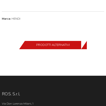
Marca:
HENDI
PRODOTTI ALTERNATIVI
RO.S. S.r.l.
Via Don Lorenzo Milani, 1