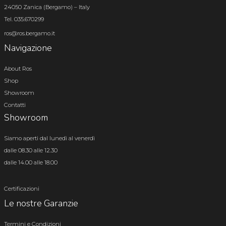
24050 Zanica (Bergamo) – Italy
Tel. 035.670299
ros@ros.bergamo.it
Navigazione
About Ros
Shop
Showroom
Contatti
Showroom
Siamo aperti dal lunedì al venerdì
dalle 08.30 alle 12.30
dalle 14.00 alle 18.00
Certificazioni
Le nostre Garanzie
Termini e Condizioni